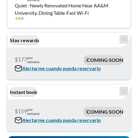
Quiet -Newly Renovated Home Near AA&M
University. Dining Table-Fast Wi-Fi
★
5.0
Stay rewards
por
$177
COMING SOON
semana
Alertarme cuando pueda reservarlo
Instant book
por
$159
COMING SOON
semana
Alertarme cuando pueda reservarlo