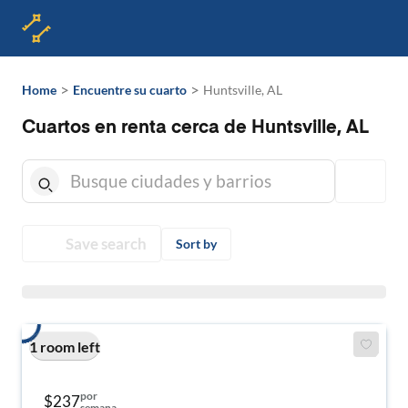
>
>
Home
Encuentre su cuarto
Huntsville, AL
Cuartos en renta cerca de Huntsville, AL
Save search
Sort by
1 room left
por
$237
semana