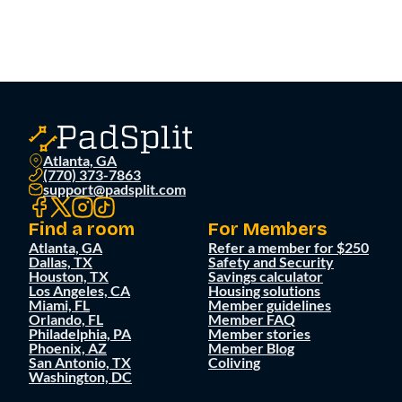
Atlanta, GA
(770) 373-7863
support@padsplit.com
Find a room
For Members
Atlanta, GA
Refer a member for $250
Dallas, TX
Safety and Security
Houston, TX
Savings calculator
Los Angeles, CA
Housing solutions
Miami, FL
Member guidelines
Orlando, FL
Member FAQ
Philadelphia, PA
Member stories
Phoenix, AZ
Member Blog
San Antonio, TX
Coliving
Washington, DC