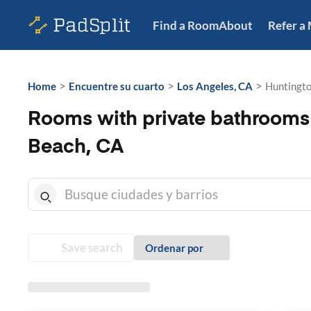
Find a Room
About
Refer a
>
>
>
Home
Encuentre su cuarto
Los Angeles, CA
Huntingto
Rooms with private bathrooms
Beach, CA
Save search
Ordenar por