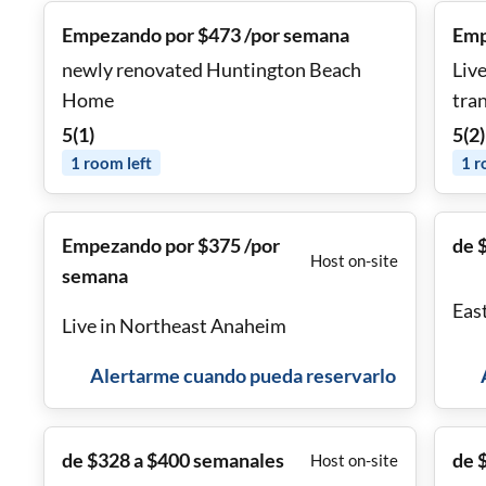
Empezando por $473 /por semana
Emp
newly renovated Huntington Beach
Live
Home
tran
5
(
1
)
5
(
2
)
1
room
left
1
r
Empezando por $375 /por
de 
Host on-site
semana
East
Live in Northeast Anaheim
Alertarme cuando pueda reservarlo
de $328 a $400 semanales
de 
Host on-site