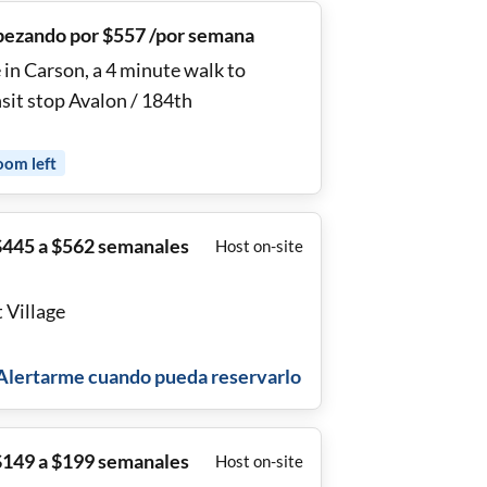
ezando por $557 /por semana
 in Carson, a 4 minute walk to
sit stop Avalon / 184th
oom
left
$445 a $562 semanales
Host on-site
 Village
Alertarme cuando pueda reservarlo
$149 a $199 semanales
Host on-site