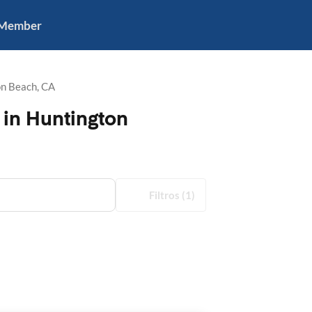
 Member
n Beach, CA
 in Huntington
Filtros
(1)