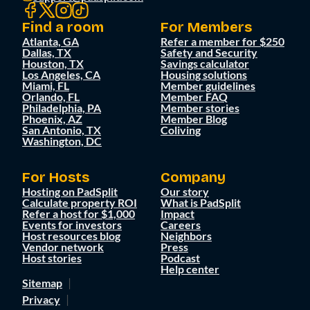
Find a room
For Members
Atlanta, GA
Refer a member for $250
Dallas, TX
Safety and Security
Houston, TX
Savings calculator
Los Angeles, CA
Housing solutions
Miami, FL
Member guidelines
Orlando, FL
Member FAQ
Philadelphia, PA
Member stories
Phoenix, AZ
Member Blog
San Antonio, TX
Coliving
Washington, DC
For Hosts
Company
Hosting on PadSplit
Our story
Calculate property ROI
What is PadSplit
Refer a host for $1,000
Impact
Events for investors
Careers
Host resources blog
Neighbors
Vendor network
Press
Host stories
Podcast
Help center
Sitemap
Privacy