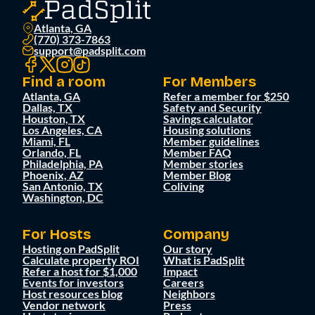
Atlanta, GA
(770) 373-7863
support@padsplit.com
Find a room
For Members
Atlanta, GA
Refer a member for $250
Dallas, TX
Safety and Security
Houston, TX
Savings calculator
Los Angeles, CA
Housing solutions
Miami, FL
Member guidelines
Orlando, FL
Member FAQ
Philadelphia, PA
Member stories
Phoenix, AZ
Member Blog
San Antonio, TX
Coliving
Washington, DC
For Hosts
Company
Hosting on PadSplit
Our story
Calculate property ROI
What is PadSplit
Refer a host for $1,000
Impact
Events for investors
Careers
Host resources blog
Neighbors
Vendor network
Press