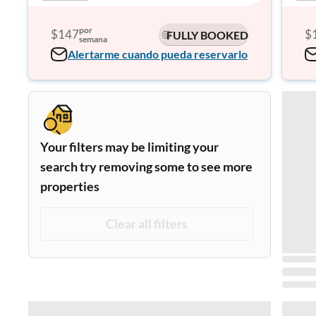
por
$147
$
FULLY BOOKED
semana
Alertarme cuando pueda reservarlo
Your filters may be limiting your
search try removing some to see more
properties
Clear all filters