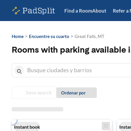
Find a Room
About
Refer a
>
>
Home
Encuentre su cuarto
Great Falls, MT
Rooms with parking available i
Save search
Ordenar por
Instant book
Insta