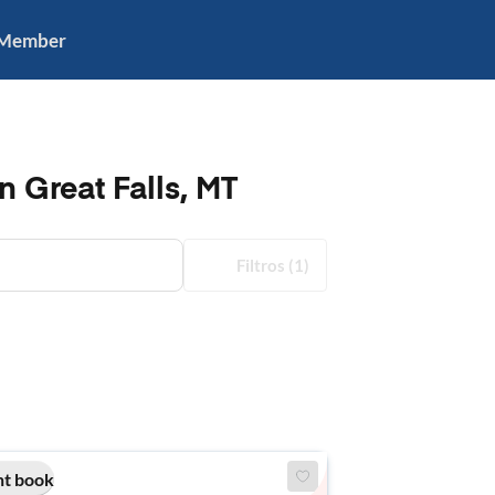
 Member
n Great Falls, MT
Filtros
(1)
nt book