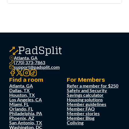
Atlanta, GA
(770) 373-7863
support@padsplit.com
Find a room
For Members
Atlanta, GA
Refer a member for $250
Dallas, TX
Safety and Security
Houston, TX
Savings calculator
Los Angeles, CA
Housing solutions
Miami, FL
Member guidelines
Orlando, FL
Member FAQ
Philadelphia, PA
Member stories
Phoenix, AZ
Member Blog
San Antonio, TX
Coliving
Washington, DC