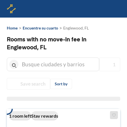
>
>
Home
Encuentre su cuarto
Englewood, FL
Rooms with no move-in fee in
Englewood, FL
1
Save search
Sort by
1 room left
Stay rewards