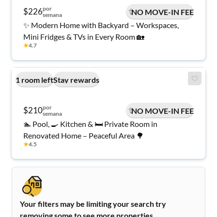
por
$226
NO MOVE-IN FEE
semana
✨ Modern Home with Backyard – Workspaces,
Mini Fridges & TVs in Every Room 🏡
★
4.7
1 room left
Stay rewards
por
$210
NO MOVE-IN FEE
semana
🏊 Pool, 🍳 Kitchen & 🛏️ Private Room in
Renovated Home – Peaceful Area 🌳
★
4.5
Your filters may be limiting your search try
removing some to see more properties