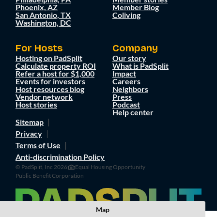
Phoenix, AZ
Member Blog
San Antonio, TX
Coliving
Washington, DC
For Hosts
Company
Hosting on PadSplit
Our story
Calculate property ROI
What is PadSplit
Refer a host for $1,000
Impact
Events for investors
Careers
Host resources blog
Neighbors
Vendor network
Press
Host stories
Podcast
Help center
Sitemap
Privacy
Terms of Use
Anti-discrimination Policy
© PadSplit, Inc 2026
Equal Housing Opportunity
Public Benefit Corporation
Map