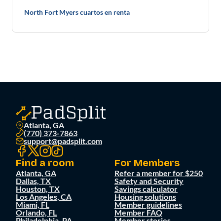
North Fort Myers cuartos en renta
Atlanta, GA
(770) 373-7863
support@padsplit.com
Find a room
For Members
Atlanta, GA
Refer a member for $250
Dallas, TX
Safety and Security
Houston, TX
Savings calculator
Los Angeles, CA
Housing solutions
Miami, FL
Member guidelines
Orlando, FL
Member FAQ
Philadelphia, PA
Member stories