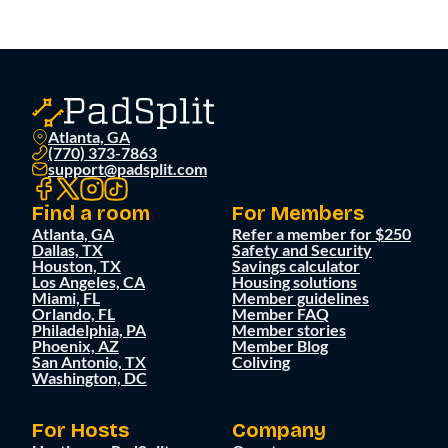
Atlanta, GA
(770) 373-7863
support@padsplit.com
Find a room
For Members
Atlanta, GA
Refer a member for $250
Dallas, TX
Safety and Security
Houston, TX
Savings calculator
Los Angeles, CA
Housing solutions
Miami, FL
Member guidelines
Orlando, FL
Member FAQ
Philadelphia, PA
Member stories
Phoenix, AZ
Member Blog
San Antonio, TX
Coliving
Washington, DC
For Hosts
Company