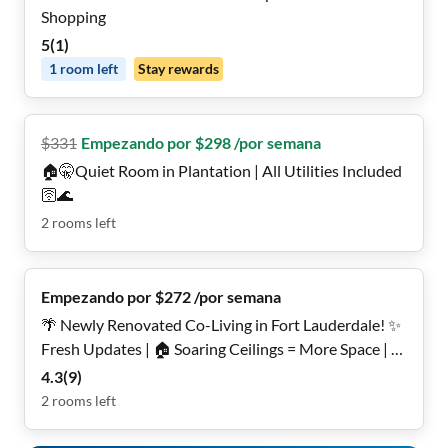
Shopping
5
(
1
)
1
room
left
Stay rewards
$
331
Empezando por $298 /por semana
🏠🤫Quiet Room in Plantation | All Utilities Included
🛜🌊
2
rooms
left
Empezando por $272 /por semana
🌴 Newly Renovated Co-Living in Fort Lauderdale! ✨
Fresh Updates | 🏠 Soaring Ceilings = More Space | 🧊
Select Rooms w/ Private Fridge | 💡 All Utilities + Fast
4.3
(
9
)
Wi-Fi 🌐 | 🔐 Safe & Quiet | 🚍 Near Transit | ✅ Ready
2
rooms
left
Now