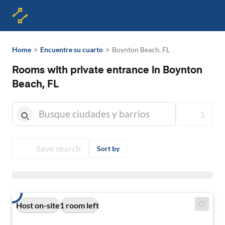
>
>
Home
Encuentre su cuarto
Boynton Beach, FL
Rooms with private entrance in Boynton
Beach, FL
1
Save search
Sort by
Host on-site
1 room left