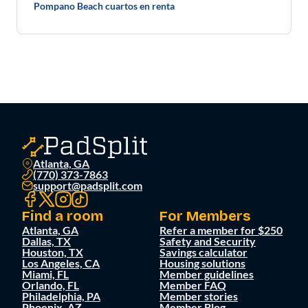
Pompano Beach cuartos en renta
Atlanta, GA
(770) 373-7863
support@padsplit.com
Find a room
For Members
Atlanta, GA
Refer a member for $250
Dallas, TX
Safety and Security
Houston, TX
Savings calculator
Los Angeles, CA
Housing solutions
Miami, FL
Member guidelines
Orlando, FL
Member FAQ
Philadelphia, PA
Member stories
Phoenix, AZ
Member Blog