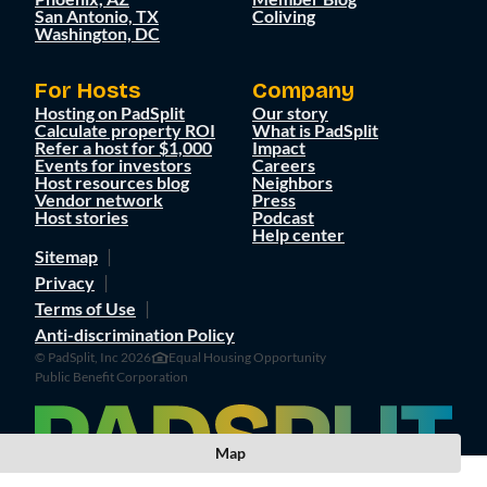
San Antonio, TX
Coliving
Washington, DC
For Hosts
Company
Hosting on PadSplit
Our story
Calculate property ROI
What is PadSplit
Refer a host for $1,000
Impact
Events for investors
Careers
Host resources blog
Neighbors
Vendor network
Press
Host stories
Podcast
Help center
Sitemap
Privacy
Terms of Use
Anti-discrimination Policy
© PadSplit, Inc 2026
Equal Housing Opportunity
Public Benefit Corporation
Map