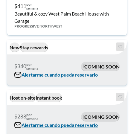
por
$411
semana
Beautiful & cozy West Palm Beach House with
Garage
PROGRESSIVE NORTHWEST
New
Stay rewards
por
$340
COMING SOON
semana
Alertarme cuando pueda reservarlo
Host on-site
Instant book
por
$288
COMING SOON
semana
Alertarme cuando pueda reservarlo