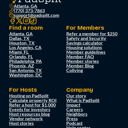
Atlanta, GA
(770) 373-7863
support@padsplit.com
Find a room
For Members
Atlanta, GA
Refer a member for $250
Dallas, TX
Safety and Security
Houston, TX
Savings calculator
Los Angeles, CA
Housing solutions
Miami, FL
Member guidelines
Orlando, FL
Member FAQ
Philadelphia, PA
Member stories
Phoenix, AZ
Member Blog
San Antonio, TX
Coliving
Washington, DC
For Hosts
Company
Hosting on PadSplit
Our story
Calculate property ROI
What is PadSplit
Refer a host for $1,000
Impact
Events for investors
Careers
Host resources blog
Neighbors
Vendor network
Press
Host stories
Podcast
Help center