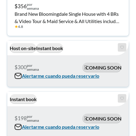
por
$356
semana
Brand New Bloomingdale Single House with 4 BRs
& Video Tour & Maid Service & All Utilities included
★
4.8
&Fast Internet
Host on-site
Instant book
por
$300
COMING SOON
semana
Alertarme cuando pueda reservarlo
Instant book
por
$198
COMING SOON
semana
Alertarme cuando pueda reservarlo