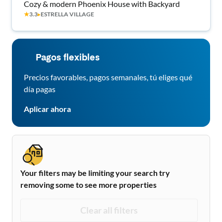
Cozy & modern Phoenix House with Backyard
★
3.3
▸
ESTRELLA VILLAGE
Pagos flexibles
Precios favorables, pagos semanales, tú eliges qué
día pagas
Aplicar ahora
Your filters may be limiting your search try
removing some to see more properties
Clear all filters