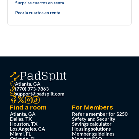
Surprise cuartos en renta
Peoria cuartos en renta
Atlanta, GA
(770) 373-7863
support@padsplit.com
Find a room
For Members
Atlanta, GA
Refer a member for $250
Dallas, TX
Safety and Security
Houston, TX
Savings calculator
Los Angeles, CA
Housing solutions
Miami, FL
Member guidelines
Orlando, FL
Member FAQ