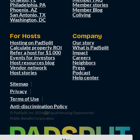
Philadelphia, PA
Member stories
Phoenix, AZ
Member Blog
San Antonio, TX
Coliving
Washington, DC
For Hosts
Company
Hosting on PadSplit
Our story
Calculate property ROI
What is PadSplit
Refer a host for $1,000
Impact
Events for investors
Careers
Host resources blog
Neighbors
Vendor network
Press
Host stories
Podcast
Help center
Sitemap
Privacy
Terms of Use
Anti-discrimination Policy
© PadSplit, Inc 2026
Equal Housing Opportunity
Public Benefit Corporation