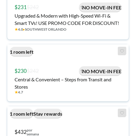
$231
$242
NO MOVE-IN FEE
Upgraded & Modern with High-Speed Wi-Fi &
Smart TVs! USE PROMO CODE FOR DISCOUNT!
★
4.0
▸
SOUTHWEST ORLANDO
1 room left
$230
$242
NO MOVE-IN FEE
Central & Convenient – Steps from Transit and
Stores
★
4.7
1 room left
Stay rewards
por
$432
semana