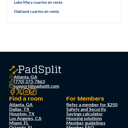
Lake Mary cuartos en renta
Oakland cuartos en renta
Atlanta, GA
(770) 373-7863
support@padsplit.com
Find a room
For Members
Atlanta, GA
Refer a member for $250
Dallas, TX
Safety and Security
Houston, TX
Savings calculator
Los Angeles, CA
Housing solutions
Miami, FL
Member guidelines
Orlando, FL
Member FAQ