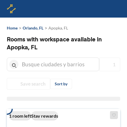
>
>
Home
Orlando, FL
Apopka, FL
Rooms with workspace available in
Apopka, FL
1
Save search
Sort by
1 room left
Stay rewards