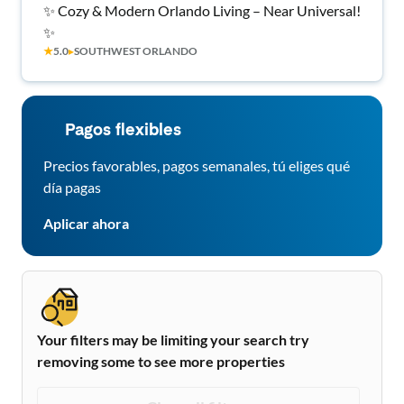
✨ Cozy & Modern Orlando Living – Near Universal!
✨
★
5.0
▸
SOUTHWEST ORLANDO
Pagos flexibles
Precios favorables, pagos semanales, tú eliges qué
día pagas
Aplicar ahora
Your filters may be limiting your search try
removing some to see more properties