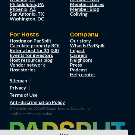
Philadelphia, PA
Member stories
Phoenix, AZ
Member Blog
San Antonio, TX
Coliving
Washington, DC
For Hosts
Company
Hosting on PadSplit
Our story
Calculate property ROI
What is PadSplit
Refer a host for $1,000
Impact
Events for investors
Careers
Host resources blog
Neighbors
Vendor network
Press
Host stories
Podcast
Help center
Sitemap
Privacy
Terms of Use
Anti-discrimination Policy
© PadSplit, Inc 2026
Equal Housing Opportunity
Public Benefit Corporation
Map