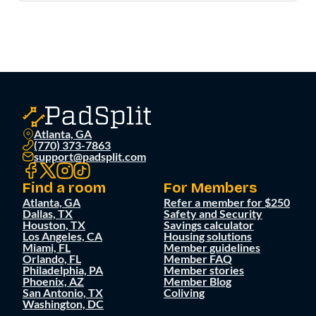
Atlanta, GA
(770) 373-7863
support@padsplit.com
Find a room
For Members
Atlanta, GA
Refer a member for $250
Dallas, TX
Safety and Security
Houston, TX
Savings calculator
Los Angeles, CA
Housing solutions
Miami, FL
Member guidelines
Orlando, FL
Member FAQ
Philadelphia, PA
Member stories
Phoenix, AZ
Member Blog
San Antonio, TX
Coliving
Washington, DC