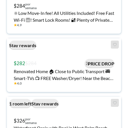
por
$284
semana
🔆Low Move-In fee! All Utilities Included! Free Fast
Wi-Fi 🛜! Smart Lock Rooms! 🔐 Plenty of Private
★
4.9
Parking 🚘! Bus Routes Around the Corner 🚍
Affordable and Spacious Co-Living Home in Riviera
Beach, Florida 🏠
Stay rewards
$282
$284
PRICE DROP
Renovated Home 🏠 Close to Public Transport 🚎
Smart-TVs 📺 FREE Washer/Dryer! Near the Beach
★
4.0
🏖️
1 room left
Stay rewards
por
$326
semana
Waterfront Oasis with Pool in West Palm Beach –