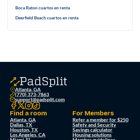
Boca Raton cuartos en renta
Deerfield Beach cuartos en renta
Atlanta, GA
(770) 373-7863
support@padsplit.com
Find a room
For Members
Atlanta, GA
Refer a member for $250
Dallas, TX
Safety and Security
Houston, TX
Savings calculator
Los Angeles, CA
Housing solutions
Miami, FL
Member guidelines