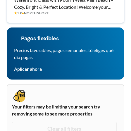
Cozy, Bright & Perfect Location! Welcome your
★
5.0
▸
NORTH SHORE
Home!.
Pagos flexibles
Precios favorables, pagos semanales, tú eliges qué
día pagas
Aplicar ahora
Your filters may be limiting your search try
removing some to see more properties
Clear all filters