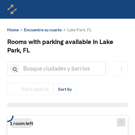
>
>
Home
Encuentre su cuarto
Lake Park, FL
Rooms with parking available in Lake
Park, FL
1
Save search
Sort by
1 room left