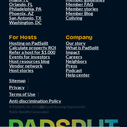
Orlando, FL
Member FAQ
Philadelphia, PA
Member stories
Phoenix, AZ
Member Blog
San Antonio, TX
Coliving
Washington, DC
For Hosts
Company
Hosting on PadSplit
Our story
Calculate property ROI
What is PadSplit
Refer a host for $1,000
Impact
Events for investors
Careers
Host resources blog
Neighbors
Vendor network
Press
Host stories
Podcast
Help center
Sitemap
Privacy
Terms of Use
Anti-discrimination Policy
© PadSplit, Inc 2026
Equal Housing Opportunity
Public Benefit Corporation