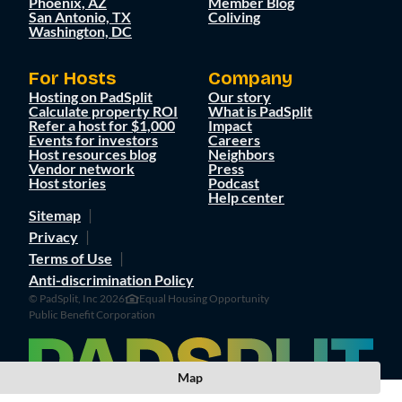
Phoenix, AZ
Member Blog
San Antonio, TX
Coliving
Washington, DC
For Hosts
Company
Hosting on PadSplit
Our story
Calculate property ROI
What is PadSplit
Refer a host for $1,000
Impact
Events for investors
Careers
Host resources blog
Neighbors
Vendor network
Press
Host stories
Podcast
Help center
Sitemap
Privacy
Terms of Use
Anti-discrimination Policy
© PadSplit, Inc 2026
Equal Housing Opportunity
Public Benefit Corporation
Map