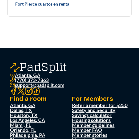
Fort Pierce cuartos en renta
Atlanta, GA
(770) 373-7863
support@padsplit.com
Find a room
For Members
Atlanta, GA
Refer a member for $250
Dallas, TX
Safety and Security
Houston, TX
Savings calculator
Los Angeles, CA
Housing solutions
Miami, FL
Member guidelines
Orlando, FL
Member FAQ
Philadelphia, PA
Member stories