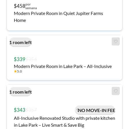
por
$458
semana
Modern Private Room in Quiet Jupiter Farms
Home
1 room left
$339
$354
Modern Private Room in Lake Park – All-Inclusive
★
5.0
1 room left
$343
$357
NO MOVE-IN FEE
All-Inclusive Renovated Studio with private kitchen
in Lake Park – Live Smart & Save Big