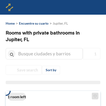
>
>
Home
Encuentre su cuarto
Jupiter, FL
Rooms with private bathrooms in
Jupiter, FL
1
Save search
Sort by
1 room left