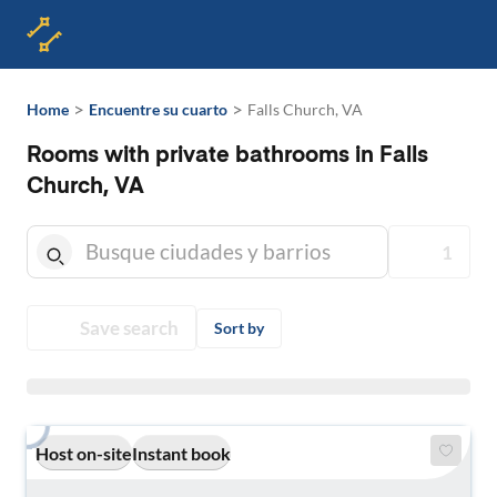
>
>
Home
Encuentre su cuarto
Falls Church, VA
Rooms with private bathrooms in Falls
Church, VA
1
Save search
Sort by
Host on-site
Instant book