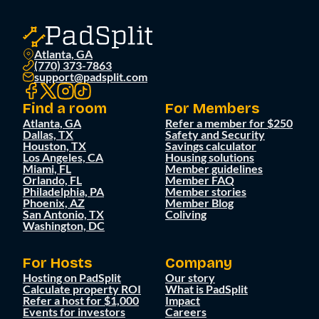
Atlanta, GA
(770) 373-7863
support@padsplit.com
Find a room
For Members
Atlanta, GA
Refer a member for $250
Dallas, TX
Safety and Security
Houston, TX
Savings calculator
Los Angeles, CA
Housing solutions
Miami, FL
Member guidelines
Orlando, FL
Member FAQ
Philadelphia, PA
Member stories
Phoenix, AZ
Member Blog
San Antonio, TX
Coliving
Washington, DC
For Hosts
Company
Hosting on PadSplit
Our story
Calculate property ROI
What is PadSplit
Refer a host for $1,000
Impact
Events for investors
Careers